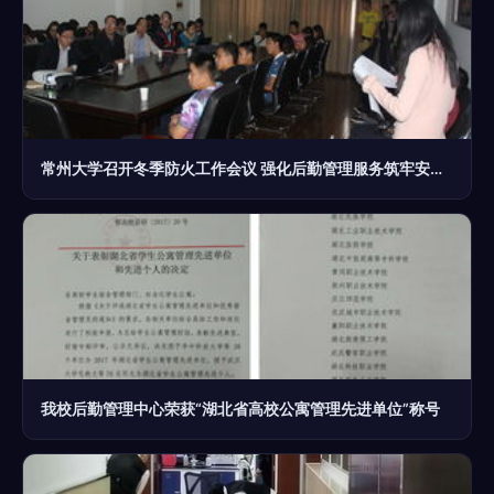
常州大学召开冬季防火工作会议 强化后勤管理服务筑牢安全防线
我校后勤管理中心荣获“湖北省高校公寓管理先进单位”称号