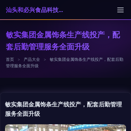
汕头和必兴食品科技有限公司
敏实集团金属饰条生产线投产，配
套后勤管理服务全面升级
首页
>
产品大全
>
敏实集团金属饰条生产线投产，配套后勤
管理服务全面升级
敏实集团金属饰条生产线投产，配套后勤管理
服务全面升级