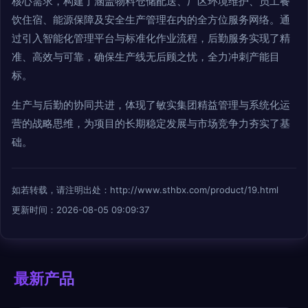
核心需求，构建了涵盖物料仓储配送、厂区环境维护、员工餐
饮住宿、能源保障及安全生产管理在内的全方位服务网络。通
过引入智能化管理平台与标准化作业流程，后勤服务实现了精
准、高效与可靠，确保生产线无后顾之忧，全力冲刺产能目
标。
生产与后勤的协同共进，体现了敏实集团精益管理与系统化运
营的战略思维，为项目的长期稳定发展与市场竞争力夯实了基
础。
如若转载，请注明出处：http://www.sthbx.com/product/19.html
更新时间：2026-08-05 09:09:37
最新产品