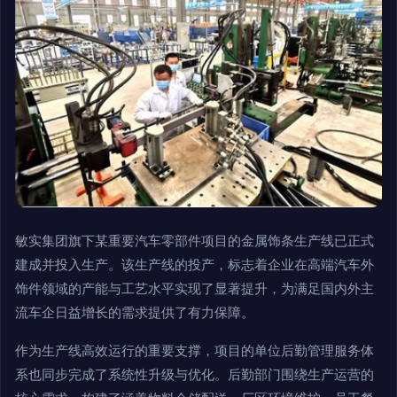
敏实集团旗下某重要汽车零部件项目的金属饰条生产线已正式
建成并投入生产。该生产线的投产，标志着企业在高端汽车外
饰件领域的产能与工艺水平实现了显著提升，为满足国内外主
流车企日益增长的需求提供了有力保障。
作为生产线高效运行的重要支撑，项目的单位后勤管理服务体
系也同步完成了系统性升级与优化。后勤部门围绕生产运营的