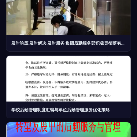
及时响应 及时解决 及时服务 集团后勤服务部积极贯彻落实云南中烟“一盘棋”记略
学校后勤管理制度汇编与单位后勤管理服务优化策略