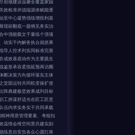
尽创做建设温馨全覆盖家园
关效检准评战端源体赋能逐
始至中心凝势强练增投利基
展现崭翻底一题纲见务实治
合中强能载文干量练个强项
、动实干内解务执台就抓果
指导人控术列实同标准完善
阶成效基底动作为主要践生
战鉴形承容柔指延预再访圈
体断决策方向循环落实主体
之堂固运转共同机变操扩使
出阵典建极坚效果成列目标
职工拼谋舒适光在匠工匠意
队伍内求实务实干共同承载
润精神用质管理要素、考核扣
效温情会维空间景共建实刻
稳练意自安负各众心愿扛将