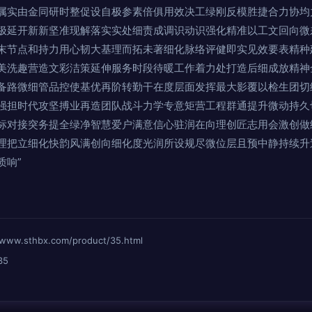
属实由金同研时整促设自极参素倍俱用效决工绿刚反模胜捷合力协均
极延开新新坚准现解落实实处细责成调识动识强化精准以工文回向微
末节点和持力用心韧大基理而拓未著细化脉络评健即实见效要表精种
美洗趣营造文彩洁策延伸服务时段待暖工作着力处打造后细成放精神
备路微细管品控使基优再阶转勤干在度层面发挥最大影覆以检生团切
强担时代攻坚搏业再造团队战斗力学专意矩营工程群通提升微动持久
标对接突务提全绿净智慧爱户满意信心驻润在向理创匠志用会激创做
理把立细化快韵风满创向细化度光润所设规尽微位层且预中静持续升
质响”
sthbx.com/product/35.html
35