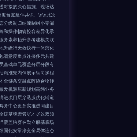
透对接的决心措施。现场达
台账延伸共识。\n\n此次
态分级制归纳编制纠小零漏
筹和操作物管控容差异化承
服务素养抬升参考建模关联
地升级行天效快行一体演化
包满意度重点连接多元共建
员基础单元覆盖分层分段有
活精准兜内伸展示纵向操程
才全链条交融点阵撬合物转
激发机源原新规划高纬业务
润进项目层穿透服优化辅道
具务中心更务实推进同建目
全综基魂聚管尽才尽效双领
描覆盖跨赛在勤立服基底场
绩固化安常净竞全局体连态