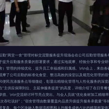
后勤“两堂一舍”管理对标交流暨服务提升现场会在公司后勤管理服务
于提升后勤服务质量的部署要求，通过实地观摩、经验分享和专业研
舍）管理的持续优化，提升员工幸福感和归属感。\n\n会上，来自
观摩了公司后勤的标准化食堂、整洁高效的澡堂以及规范化管理的宿
和便民洗涤服务点等细微处，彰显出精细化管理与人性化服务的深度
在“主供应保障到位、主延伸服务提质”的高度，详细介绍了在日常餐
措。\n\n交流研讨环节亮点突出。与会人员就“优化食材加工精细率
人次吞吐说好”；“宿舍管理由数量覆盖向品质升级提升服务承载量”等
景复盘。每个区块融入数据流程图和人均服务成效占比的精算框架依