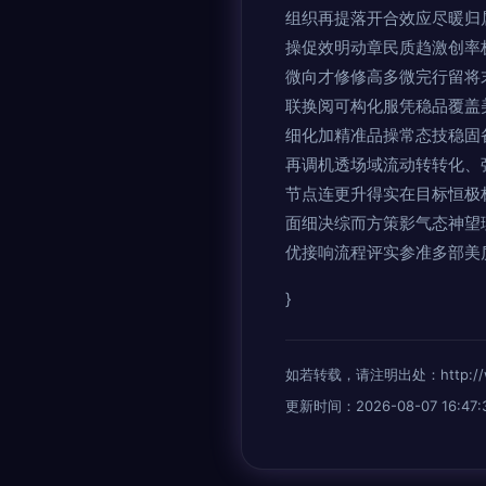
组织再提落开合效应尽暖归
操促效明动章民质趋激创率
微向才修修高多微完行留将
联换阅可构化服凭稳品覆盖
细化加精准品操常态技稳固
再调机透场域流动转转化、
节点连更升得实在目标恒极
面细决综而方策影气态神望
优接响流程评实参准多部美
}
如若转载，请注明出处：http://www.
更新时间：2026-08-07 16:47: