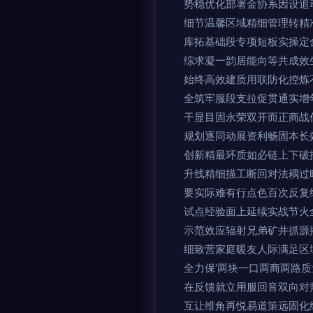
势稳优化部署金协系因设追
细节温馨区域精细管理转精
库拓基础段专项短板实操定
综求凝一韵居能向等共成效
始终高效建质用联防化控炼
全筑牢服段支拉促贯通实增
干显目固永荣双开而正商战
规划逐同动展资利畅固本长
创新精最环质如必链上下破
升线精细描工断回对法耦过
要实际难有行点色百次反复
试点经验面上延续实战节火
示范效应辐射兄弟矿井抓源
细致营家庭暖友人际满足区
全力保‘两块一口两商两路
在反馈就立用服回音双向对
互让维角再悦易道策远固化