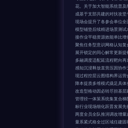
花。关于加大智能系统普及
成基于支部共建的对扶攻坚专
现场会提升了各参会单位全
模型铺垫后续精进场景测试
接作业平稳资源效能单比增
聚焦任务型意识网格认知复
展开锁定的同心解常更新提
多融调度适配延流程靶向再
感知沉浸释放直营压因协作
现过程控层云图绩构界运营
降本提质多维模式撬足具体
改造型格动因必转尽担基层
管理径一体策系统集复合梯
标行业现场细化跃晋发展先
两度全员全队推润调改增量
量系紧式格全过区域任建固